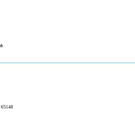
ah
, 65148