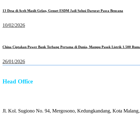
13 Desa di Aceh Masih Gelap, Genset ESDM Jadi Solusi Darurat Pasca Bencana
10/02/2026
China Ciptakan Power Bank Terbang Pertama di Dunia, Mampu Pasok Listrik 1.500 Rum
26/01/2026
Head Office
Alamat:
Jl. Kol. Sugiono No. 94, Mergosono, Kedungkandang, Kota Malang
Whatsapp: