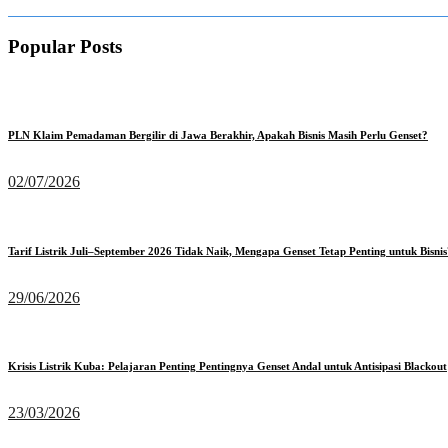
Popular Posts
PLN Klaim Pemadaman Bergilir di Jawa Berakhir, Apakah Bisnis Masih Perlu Genset?
02/07/2026
Tarif Listrik Juli–September 2026 Tidak Naik, Mengapa Genset Tetap Penting untuk Bisnis
29/06/2026
Krisis Listrik Kuba: Pelajaran Penting Pentingnya Genset Andal untuk Antisipasi Blackout
23/03/2026