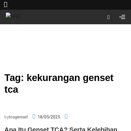
Tag:
kekurangan genset
tca
by
tcagenset
18/05/2025
Apa Itu Genset TCA? Serta Kelebihan