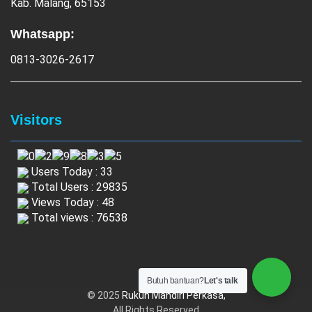
Kab. Malang, 65153
Whatsapp:
0813-3026-2617
Visitors
Users Today : 33
Total Users : 29835
Views Today : 48
Total views : 76538
Butuh bantuan?
Let's talk
© 2025
Rukun Mandiri Perkasa,
All Rights Reserved