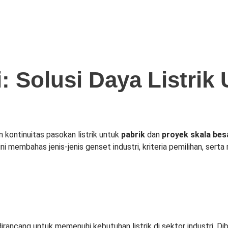
: Solusi Daya Listrik
kontinuitas pasokan listrik untuk
pabrik
dan
proyek skala bes
i membahas jenis‑jenis genset industri, kriteria pemilihan, serta
irancang untuk memenuhi kebutuhan listrik di sektor industri. Di