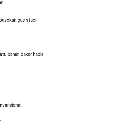
r.
 pasokan gas stabil.
satu bahan bakar habis.
onvensional.
.